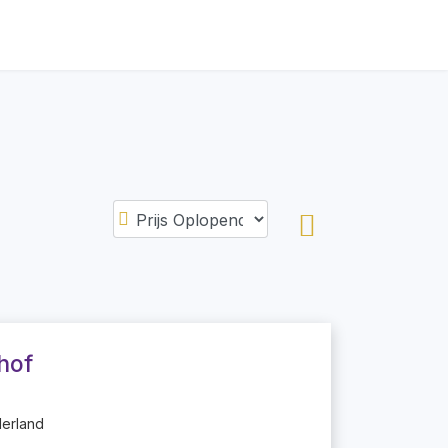
hof
derland