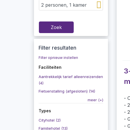
Zoek
Filter resultaten
Filter opnieuw instellen
Faciliteiten
3
Aantrekkelijk tarief alleenreizenden
m
(4)
Fietsenstalling (afgesloten) (14)
O
meer (+)
2
Types
2
G
Cityhotel (2)
G
Familiehotel (13)