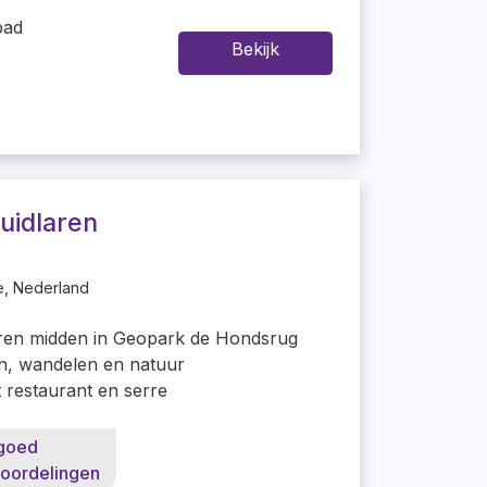
bad
Bekijk
uidlaren
e, Nederland
aren midden in Geopark de Hondsrug
en, wandelen en natuur
t restaurant en serre
goed
oordelingen