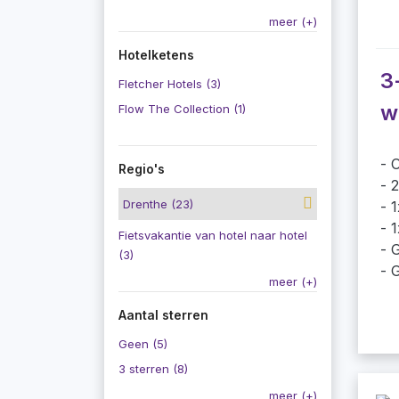
meer (+)
Hotelketens
3
Fletcher Hotels (3)
w
Flow The Collection (1)
O
Regio's
2
Drenthe (23)
1
1
Fietsvakantie van hotel naar hotel
G
(3)
G
meer (+)
Aantal sterren
Geen (5)
3 sterren (8)
meer (+)