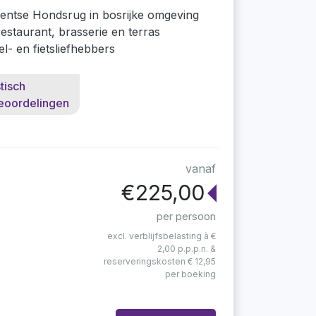
entse Hondsrug in bosrijke omgeving
restaurant, brasserie en terras
l- en fietsliefhebbers
tisch
eoordelingen
vanaf
€225,00
per persoon
excl. verblijfsbelasting à €
2,00 p.p.p.n. &
reserveringskosten € 12,95
per boeking