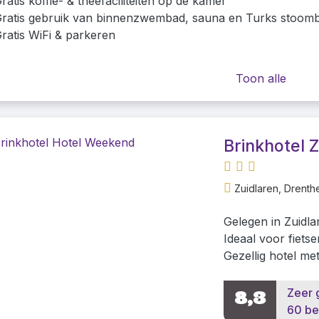
ratis koffie- & theefaciliteiten op de kamer
ratis gebruik van binnenzwembad, sauna en Turks stoom
ratis WiFi & parkeren
Toon alle
Brinkhotel Z
Zuidlaren, Drenth
Gelegen in Zuidl
Ideaal voor fiets
Gezellig hotel me
Zeer 
8,3
60 be