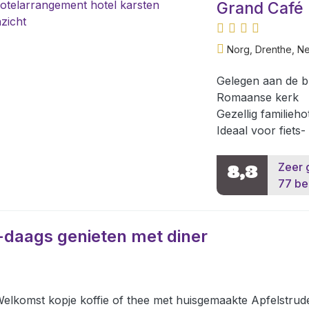
Grand Café 
Norg, Drenthe, N
Gelegen aan de br
Romaanse kerk
Gezellig familieh
Ideaal voor fiets
Zeer 
8,3
77 be
-daags genieten met diner
elkomst kopje koffie of thee met huisgemaakte Apfelstrud