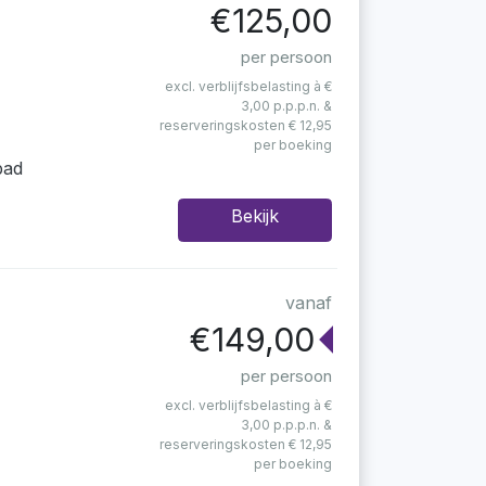
€125,00
per persoon
excl. verblijfsbelasting à €
3,00 p.p.p.n. &
reserveringskosten € 12,95
per boeking
bad
Bekijk
vanaf
€149,00
per persoon
excl. verblijfsbelasting à €
3,00 p.p.p.n. &
reserveringskosten € 12,95
per boeking