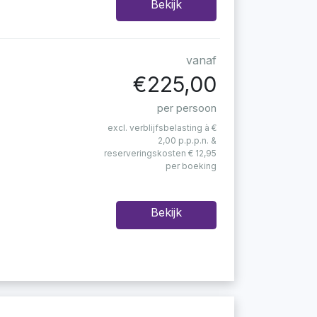
Bekijk
vanaf
€225,00
per persoon
excl. verblijfsbelasting à €
2,00 p.p.p.n. &
reserveringskosten € 12,95
per boeking
Bekijk