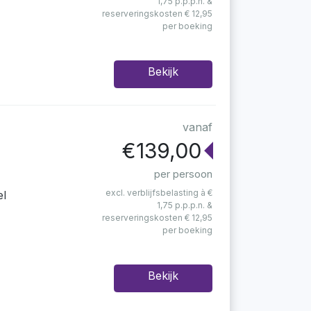
1,75 p.p.p.n. &
reserveringskosten € 12,95
per boeking
Bekijk
vanaf
€139,00
per persoon
excl. verblijfsbelasting à €
el
1,75 p.p.p.n. &
reserveringskosten € 12,95
per boeking
Bekijk