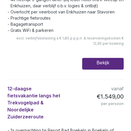
Enkhuizen, daar verblijf o.b.v. logies & ontbijt)
Overtocht per veerboot van Enkhuizen naar Stavoren
Prachtige fietsroutes
Bagagetransport
Gratis WiFi & parkeren
excl. verblijfsbelasting à € 1,80 p.p.p.n. & reserveringskosten €
12,95 per boeking
Bekijk
12-daagse
vanaf
fietsvakantie langs het
€1.549,00
Trekvogelpad &
per persoon
Noordelijke
Zuiderzeeroute
1x overnachting bij Resort Bad Boekelo in Boekelo of