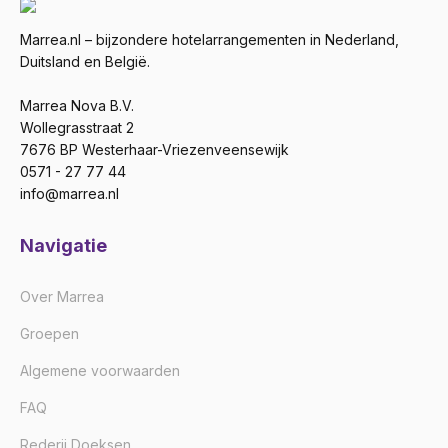
Marrea.nl – bijzondere hotelarrangementen in Nederland,
Duitsland en België.
Marrea Nova B.V.
Wollegrasstraat 2
7676 BP Westerhaar-Vriezenveensewijk
0571 - 27 77 44
info@marrea.nl
Navigatie
Over Marrea
Groepen
Algemene voorwaarden
FAQ
Rederij Doeksen