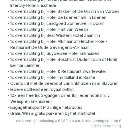
Intercity Hotel Enschede
1x overnachting bij Hotel Bakker of De Gravin van Vorden
1x overnachting bij Hotel de Loenermark in Loenen
1x overnachting bij Landgoed Zonheuvel in Doorn
1x overnachting bij Hotel Hart van Weesp
1x overnachting bij Best Western Hotel Zaan Inn
1x overnachting bij Hotel Alkmaar of Fletcher Hotel-
Restaurant De Oude Gevangenis-Alkmaar
1x overnachting bij Suydersee Hotel Enkhuizen
1x overnachting bij Hotel Boschlust Oudemirdum of Hotel
Iselmar Lemmer
1x overnachting bij Hotel & Restaurant Zwartewater
1x overnachting bij Hotel Inn Salland in Raalte
Overtocht met de veerboot van Enkhuizen naar Stavoren
Iedere ochtend een royaal ontbijt
10x een heerlijk 3-gangen diner (bij ieder hotel m.u.v.
Weesp en Enkhuizen)
Bagagetransport Prachtige fietsroutes
Gratis WiFi & gratis parkeren bij het starthotel
excl. verblijfsbelasting à € 1,80 p.p.p.n. & reserveringskosten €
12,95 per boeking