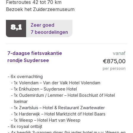
Fietsroutes 42 tot 70 km
Bezoek het Zuiderzeemuseum
Zeer goed
8,1
7 beoordelingen
7-daagse fietsvakantie
vanaf
rondje Suydersee
€875,00
per persoon
6x overnachting
1x Volendam – Van der Valk Hotel Volendam
1x Enkhuizen – Suydersee Hotel
1x Oudemirdum / Lemmer – Hotel Boschlust óf Hotel
Iselmar
1x Zwartsluis – Hotel & Restaurant Zwartewater
1x Harderwijk – Hotel Marktzicht óf Hotel Baars
1x Weesp – Hotel Hart van Weesp
6x royaal ontbijt
4x heerlijk 3-gangen diner (bij ieder hotel m.u.v. Weesp en