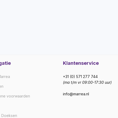
gatie
Klantenservice
arrea
+31 (0) 571 277 744
(ma t/m vr 09:00-17:30 uur)
en
info@marrea.nl
ene voorwaarden
j Doeksen