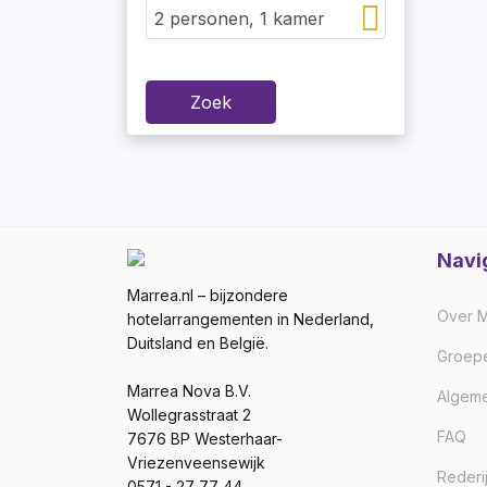
Zoek
Navi
Marrea.nl – bijzondere
Over M
hotelarrangementen in Nederland,
Duitsland en België.
Groep
Marrea Nova B.V.
Algem
Wollegrasstraat 2
FAQ
7676 BP Westerhaar-
Vriezenveensewijk
Rederi
0571 - 27 77 44