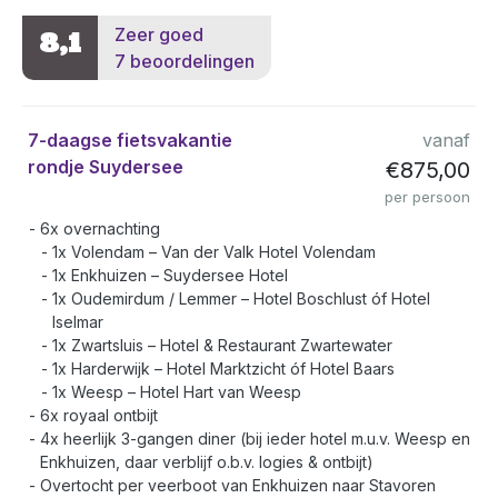
Zeer goed
8,1
7 beoordelingen
7-daagse fietsvakantie
vanaf
rondje Suydersee
€875,00
per persoon
6x overnachting
1x Volendam – Van der Valk Hotel Volendam
1x Enkhuizen – Suydersee Hotel
1x Oudemirdum / Lemmer – Hotel Boschlust óf Hotel
Iselmar
1x Zwartsluis – Hotel & Restaurant Zwartewater
1x Harderwijk – Hotel Marktzicht óf Hotel Baars
1x Weesp – Hotel Hart van Weesp
6x royaal ontbijt
4x heerlijk 3-gangen diner (bij ieder hotel m.u.v. Weesp en
Enkhuizen, daar verblijf o.b.v. logies & ontbijt)
Overtocht per veerboot van Enkhuizen naar Stavoren