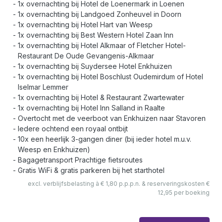
1x overnachting bij Hotel de Loenermark in Loenen
1x overnachting bij Landgoed Zonheuvel in Doorn
1x overnachting bij Hotel Hart van Weesp
1x overnachting bij Best Western Hotel Zaan Inn
1x overnachting bij Hotel Alkmaar of Fletcher Hotel-
Restaurant De Oude Gevangenis-Alkmaar
1x overnachting bij Suydersee Hotel Enkhuizen
1x overnachting bij Hotel Boschlust Oudemirdum of Hotel
Iselmar Lemmer
1x overnachting bij Hotel & Restaurant Zwartewater
1x overnachting bij Hotel Inn Salland in Raalte
Overtocht met de veerboot van Enkhuizen naar Stavoren
Iedere ochtend een royaal ontbijt
10x een heerlijk 3-gangen diner (bij ieder hotel m.u.v.
Weesp en Enkhuizen)
Bagagetransport Prachtige fietsroutes
Gratis WiFi & gratis parkeren bij het starthotel
excl. verblijfsbelasting à € 1,80 p.p.p.n. & reserveringskosten €
12,95 per boeking