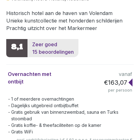
Historisch hotel aan de haven van Volendam
Unieke kunstcollectie met honderden schilderijen
Prachtig uitzicht over het Markermeer
Zeer goed
8,1
15 beoordelingen
Overnachten met
vanaf
ontbijt
€163,07
per persoon
1 of meerdere overnachtingen
Dagelijks uitgebreid ontbijtbuffet
Gratis gebruik van binnenzwembad, sauna en Turks
stoombad
Gratis koffie- & theefaciliteiten op de kamer
Gratis WiFi
excl. verblijfsbelasting à € 4,60 p.p.p.n. & reserveringskosten €