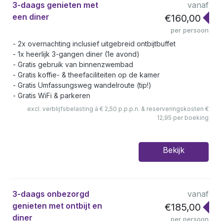
3-daags genieten met
vanaf
een diner
€160,00
per persoon
2x overnachting inclusief uitgebreid ontbijtbuffet
1x heerlijk 3-gangen diner (1e avond)
Gratis gebruik van binnenzwembad
Gratis koffie- & theefaciliteiten op de kamer
Gratis Umfassungsweg wandelroute (tip!)
Gratis WiFi & parkeren
excl. verblijfsbelasting à € 2,50 p.p.p.n. & reserveringskosten €
12,95 per boeking
Bekijk
3-daags onbezorgd
vanaf
genieten met ontbijt en
€185,00
diner
per persoon