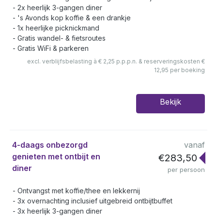
2x heerlijk 3-gangen diner
's Avonds kop koffie & een drankje
1x heerlijke picknickmand
Gratis wandel- & fietsroutes
Gratis WiFi & parkeren
excl. verblijfsbelasting à € 2,25 p.p.p.n. & reserveringskosten €
12,95 per boeking
Bekijk
4-daags onbezorgd
vanaf
genieten met ontbijt en
€283,50
diner
per persoon
Ontvangst met koffie/thee en lekkernij
3x overnachting inclusief uitgebreid ontbijtbuffet
3x heerlijk 3-gangen diner