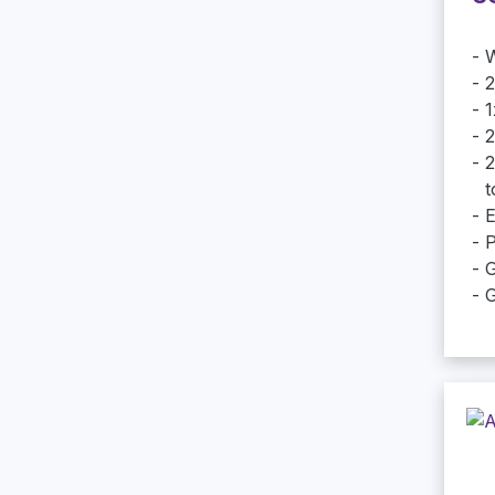
W
2
1
2
2
t
E
P
G
G