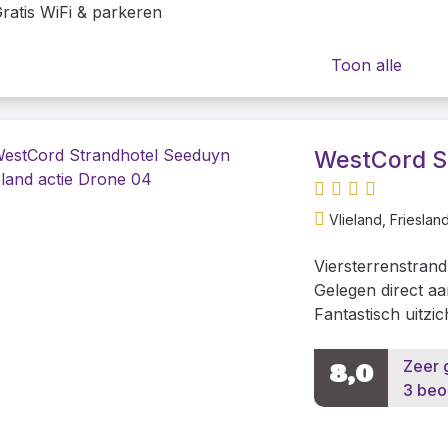
ratis WiFi & parkeren
Toon alle
WestCord S
Vlieland, Frieslan
Viersterrenstrand
Gelegen direct a
Fantastisch uitzi
Zeer 
8,0
3 beo