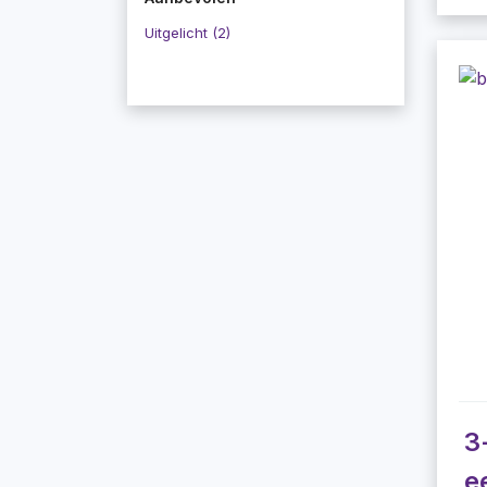
Uitgelicht (2)
3
e