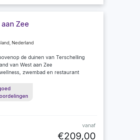
l aan Zee
sland, Nederland
 bovenop de duinen van Terschelling
trand van West aan Zee
wellness, zwembad en restaurant
goed
oordelingen
vanaf
€209,00