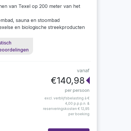
inen van Texel op 200 meter van het
embad, sauna en stoombad
exelse en biologische streekproducten
stisch
eoordelingen
vanaf
€140,98
per persoon
excl. verblijfsbelasting à €
4,00 p.p.p.n. &
reserveringskosten € 12,95
per boeking