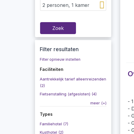
Zoek
Filter resultaten
Filter opnieuw instellen
Faciliteiten
O
Aantrekkelijk tarief alleenreizenden
(2)
Fietsenstalling (afgesloten) (4)
1
meer (+)
D
Types
G
G
Familiehotel (7)
G
Kusthotel (2)