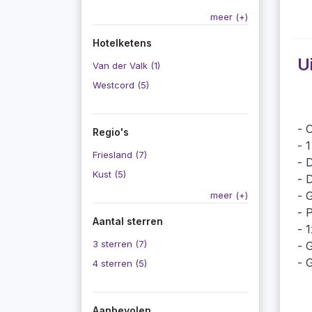
meer (+)
Hotelketens
U
Van der Valk (1)
Westcord (5)
O
Regio's
1
Friesland (7)
D
Kust (5)
D
G
meer (+)
P
Aantal sterren
1
3 sterren (7)
G
G
4 sterren (5)
Aanbevolen