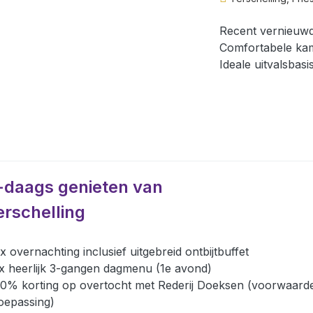
Recent vernieuwd
Comfortabele kame
Ideale uitvalsbas
-daags genieten van
erschelling
x overnachting inclusief uitgebreid ontbijtbuffet
x heerlijk 3-gangen dagmenu (1e avond)
0% korting op overtocht met Rederij Doeksen (voorwaard
oepassing)