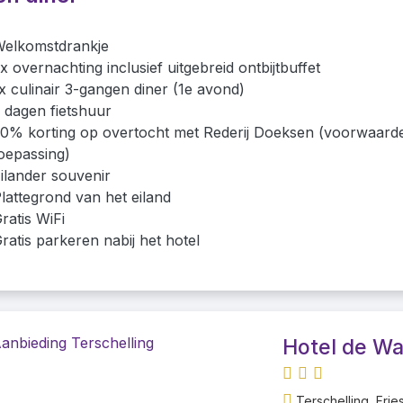
elkomstdrankje
x overnachting inclusief uitgebreid ontbijtbuffet
x culinair 3-gangen diner (1e avond)
 dagen fietshuur
0% korting op overtocht met Rederij Doeksen (voorwaard
oepassing)
ilander souvenir
lattegrond van het eiland
ratis WiFi
ratis parkeren nabij het hotel
Hotel de Wa
Terschelling, Frie