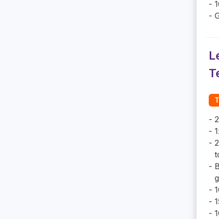
1
G
L
T
T
2
1
2
t
B
g
1
1
1