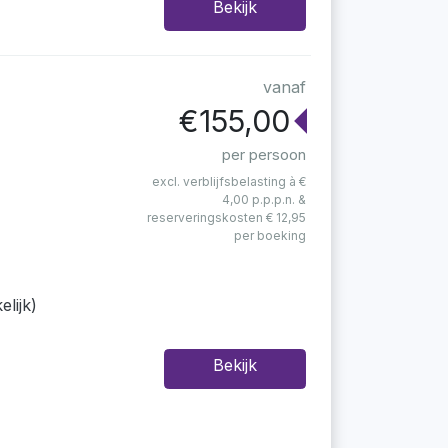
Bekijk
vanaf
€155,00
per persoon
excl. verblijfsbelasting à €
4,00 p.p.p.n. &
reserveringskosten € 12,95
per boeking
lijk)
Bekijk