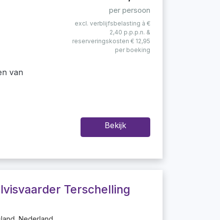
per persoon
excl. verblijfsbelasting à €
2,40 p.p.p.n. &
reserveringskosten € 12,95
per boeking
en van
Bekijk
lvisvaarder Terschelling
sland, Nederland