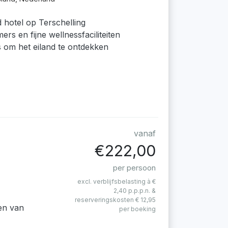
 hotel op Terschelling
rs en fijne wellnessfaciliteiten
is om het eiland te ontdekken
vanaf
€222,00
per persoon
excl. verblijfsbelasting à €
2,40 p.p.p.n. &
reserveringskosten € 12,95
en van
per boeking