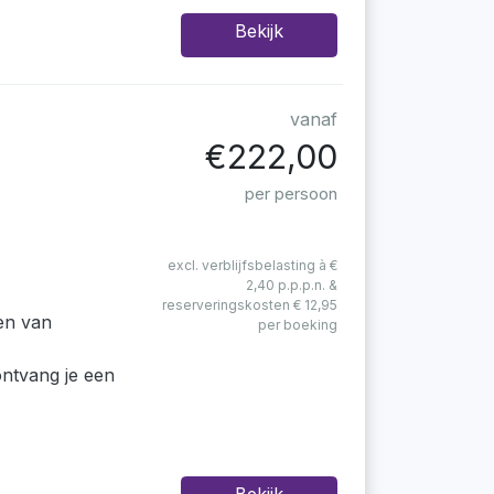
Bekijk
vanaf
€222,00
per persoon
excl. verblijfsbelasting à €
2,40 p.p.p.n. &
reserveringskosten € 12,95
en van
per boeking
ontvang je een