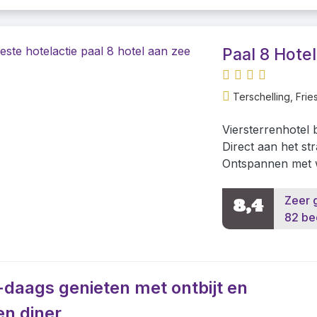
Paal 8 Hote
Terschelling, Frie
Viersterrenhotel
Direct aan het s
Ontspannen met 
Zeer 
8,4
82 be
-daags genieten met ontbijt en
en diner