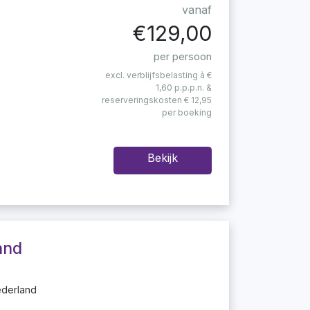
vanaf
€129,00
per persoon
excl. verblijfsbelasting à €
1,60 p.p.p.n. &
reserveringskosten € 12,95
per boeking
Bekijk
and
ederland