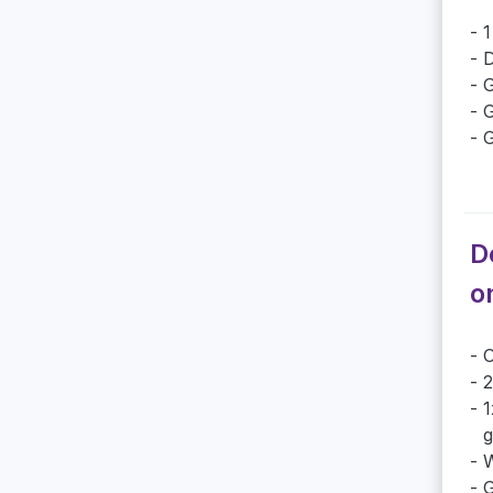
1
D
G
G
G
D
o
O
2
1
g
W
G