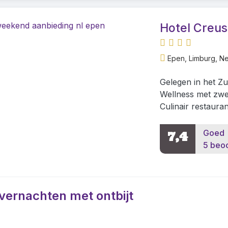
Hotel Creu
Epen, Limburg, N
Gelegen in het Z
Wellness met zwe
Culinair restauran
Goed
7,4
5 beo
vernachten met ontbijt