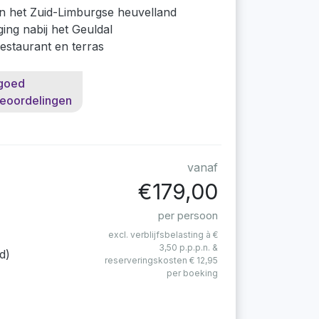
in het Zuid-Limburgse heuvelland
ing nabij het Geuldal
restaurant en terras
goed
eoordelingen
vanaf
€179,00
per persoon
excl. verblijfsbelasting à €
3,50 p.p.p.n. &
d)
reserveringskosten € 12,95
per boeking