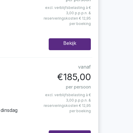
excl. verblijfsbelasting à €
3,00 p.p.p.n. &
reserveringskosten € 12,95
per boeking
Bekijk
vanaf
€185,00
per persoon
excl. verblijfsbelasting à €
3,00 p.p.p.n. &
reserveringskosten € 12,95
 dinsdag
per boeking