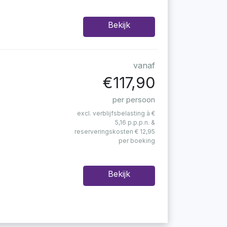
Bekijk
vanaf
€117,90
per persoon
excl. verblijfsbelasting à €
5,16 p.p.p.n. &
reserveringskosten € 12,95
per boeking
Bekijk