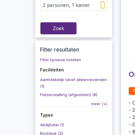
Zoek
Filter resultaten
Filter opnieuw instellen
Faciliteiten
O
Aantrekkelijk tarief alleenreizenden
(1)
T
Fietsenstalling (afgesloten) (8)
O
meer (+)
2
Types
2
G
Abdijhotel (1)
B
Boutique (2)