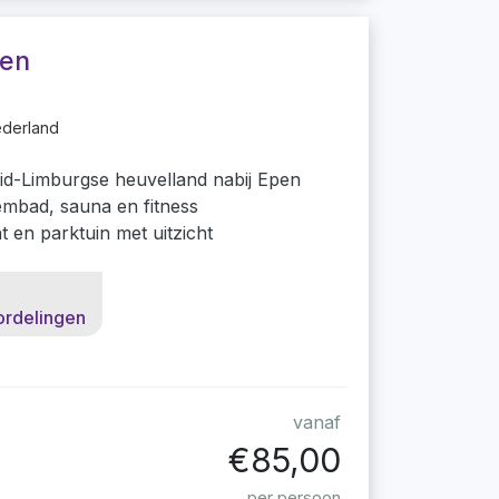
sen
ederland
uid-Limburgse heuvelland nabij Epen
mbad, sauna en fitness
t en parktuin met uitzicht
ordelingen
vanaf
€85,00
per persoon