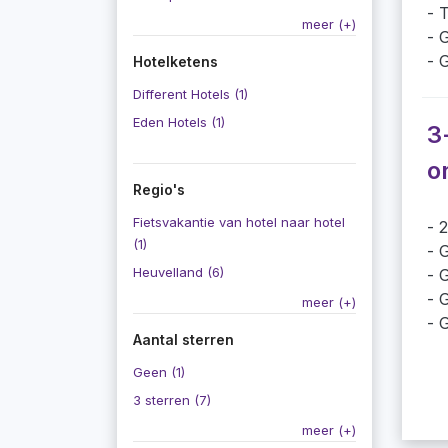
T
meer (+)
G
G
Hotelketens
Different Hotels (1)
Eden Hotels (1)
3
on
Regio's
Fietsvakantie van hotel naar hotel
2
(1)
G
Heuvelland (6)
G
G
meer (+)
G
Aantal sterren
Geen (1)
3 sterren (7)
meer (+)