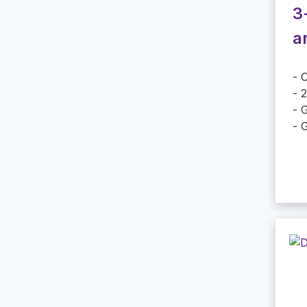
3
a
O
2
G
G