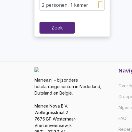
Zoek
Navi
Marrea.nl – bijzondere
Over M
hotelarrangementen in Nederland,
Duitsland en België.
Groep
Marrea Nova B.V.
Algem
Wollegrasstraat 2
FAQ
7676 BP Westerhaar-
Vriezenveensewijk
Rederi
0571 - 27 77 44