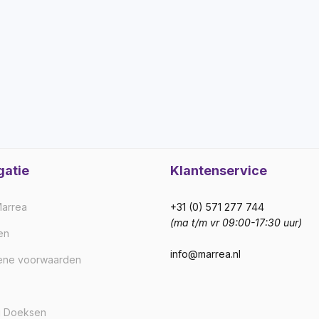
gatie
Klantenservice
arrea
+31 (0) 571 277 744
(ma t/m vr 09:00-17:30 uur)
en
info@marrea.nl
ene voorwaarden
j Doeksen