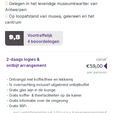
Gelegen in het levendige museumkwartier van
Antwerpen
Op loopafstand van musea, galerieën en het
centrum
Voortreffelijk
9,3
4 beoordelingen
2-daags logies &
vanaf
ontbijt arrangement
€59,00
per persoon
Ontvangst met koffie/thee en lekkernij
1x overnachting inclusief uitgebreid ontbijtbuffet
Gratis glas wijn in de lounge
Gratis koffie- & theefaciliteiten op de kamer
Gratis informatie over de omgeving
Gratis WiFi
excl. verblijfsbelasting à € 3,00 p.p.p.n. & reserveringskosten €