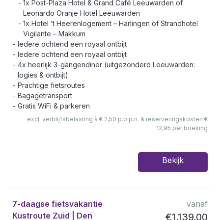
1x Post-Plaza Hotel & Grand Café Leeuwarden of
Leonardo Oranje Hotel Leeuwarden
1x Hotel ’t Heerenlogement – Harlingen of Strandhotel
Vigilante – Makkum
Iedere ochtend een royaal ontbijt
Iedere ochtend een royaal ontbijt
4x heerlijk 3-gangendiner (uitgezonderd Leeuwarden:
logies & ontbijt)
Prachtige fietsroutes
Bagagetransport
Gratis WiFi & parkeren
excl. verblijfsbelasting à € 2,50 p.p.p.n. & reserveringskosten €
12,95 per boeking
Bekijk
7-daagse fietsvakantie
vanaf
Kustroute Zuid | Den
€1.139,00