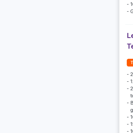
1
G
L
T
T
2
1
2
t
B
g
1
1
1