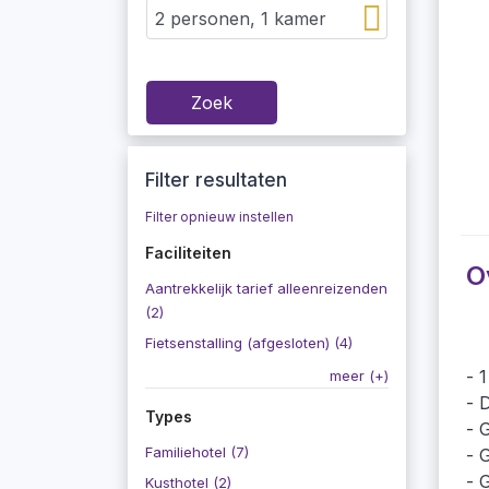
Zoek
Filter resultaten
Filter opnieuw instellen
Faciliteiten
O
Aantrekkelijk tarief alleenreizenden
(2)
Fietsenstalling (afgesloten) (4)
1
meer (+)
D
Types
G
Familiehotel (7)
G
G
Kusthotel (2)