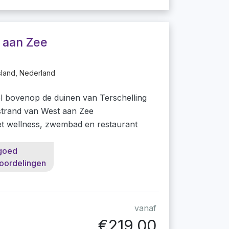
l aan Zee
sland, Nederland
el bovenop de duinen van Terschelling
 strand van West aan Zee
 wellness, zwembad en restaurant
goed
oordelingen
vanaf
€219,00