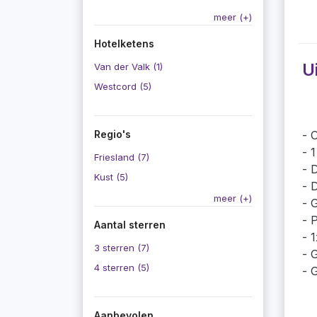
meer (+)
Hotelketens
U
Van der Valk (1)
Westcord (5)
Regio's
O
1
Friesland (7)
D
Kust (5)
D
meer (+)
G
P
Aantal sterren
1
3 sterren (7)
G
4 sterren (5)
G
Aanbevolen