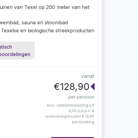
duinen van Texel op 200 meter van het
zwembad, sauna en stoombad
 Texelse en biologische streekproducten
stisch
eoordelingen
vanaf
€128,90
per persoon
excl. verblijfsbelasting à €
4,00 p.p.p.n. &
reserveringskosten € 12,95
per boeking