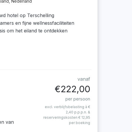
sland, Nederland
wd hotel op Terschelling
mers en fijne wellnessfaciliteiten
asis om het eiland te ontdekken
vanaf
€222,00
per persoon
excl. verblijfsbelasting à €
2,40 p.p.p.n. &
reserveringskosten € 12,95
en van
per boeking