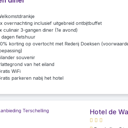
en diner
elkomstdrankje
x overnachting inclusief uitgebreid ontbijtbuffet
x culinair 3-gangen diner (1e avond)
 dagen fietshuur
0% korting op overtocht met Rederij Doeksen (voorwaard
oepassing)
ilander souvenir
lattegrond van het eiland
ratis WiFi
ratis parkeren nabij het hotel
Hotel de Wa