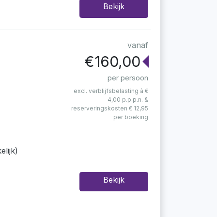
Bekijk
vanaf
€160,00
per persoon
excl. verblijfsbelasting à €
4,00 p.p.p.n. &
reserveringskosten € 12,95
per boeking
lijk)
Bekijk