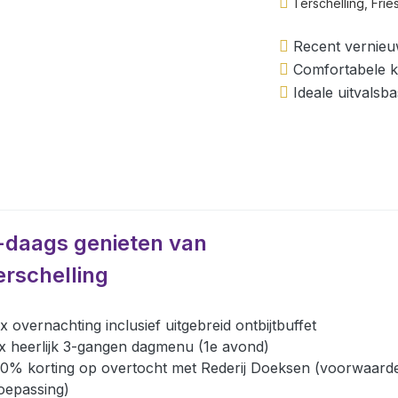
Terschelling, Frie
Recent vernieu
Comfortabele ka
Ideale uitvalsb
-daags genieten van
erschelling
x overnachting inclusief uitgebreid ontbijtbuffet
x heerlijk 3-gangen dagmenu (1e avond)
0% korting op overtocht met Rederij Doeksen (voorwaard
oepassing)