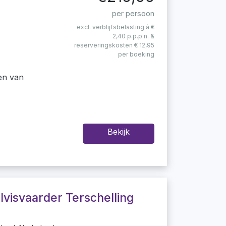
per persoon
excl. verblijfsbelasting à €
2,40 p.p.p.n. &
reserveringskosten € 12,95
per boeking
en van
Bekijk
lvisvaarder Terschelling