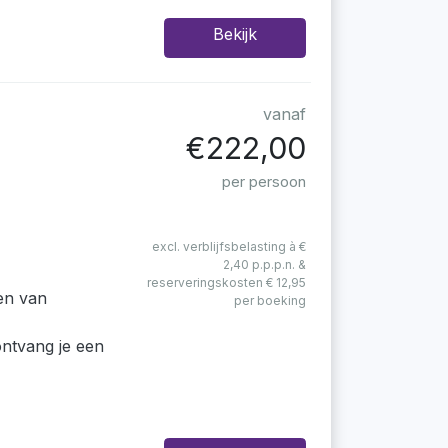
Bekijk
vanaf
€222,00
per persoon
excl. verblijfsbelasting à €
2,40 p.p.p.n. &
reserveringskosten € 12,95
en van
per boeking
ontvang je een