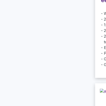
e
W
2
1
2
2
t
E
P
G
G