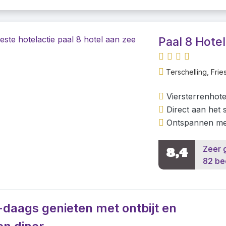
Paal 8 Hote
Terschelling, Frie
Viersterrenhot
Direct aan het
Ontspannen met
Zeer 
8,4
82 be
-daags genieten met ontbijt en