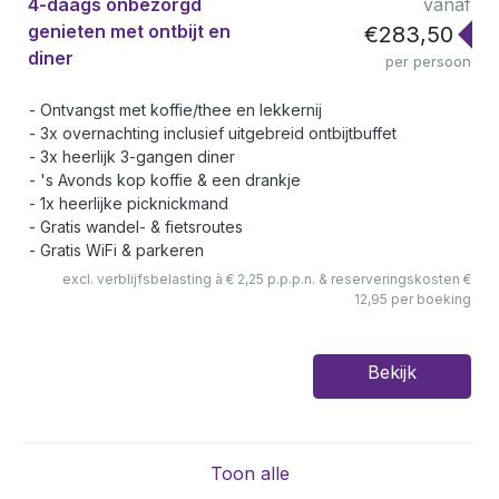
4-daags onbezorgd
vanaf
genieten met ontbijt en
€283,50
diner
per persoon
Ontvangst met koffie/thee en lekkernij
3x overnachting inclusief uitgebreid ontbijtbuffet
3x heerlijk 3-gangen diner
's Avonds kop koffie & een drankje
1x heerlijke picknickmand
Gratis wandel- & fietsroutes
Gratis WiFi & parkeren
excl. verblijfsbelasting à € 2,25 p.p.p.n. & reserveringskosten €
12,95 per boeking
Bekijk
Toon alle