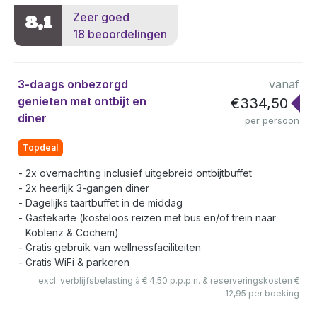
Zeer goed
8,1
18 beoordelingen
3-daags onbezorgd
vanaf
genieten met ontbijt en
€334,50
diner
per persoon
Topdeal
2x overnachting inclusief uitgebreid ontbijtbuffet
2x heerlijk 3-gangen diner
Dagelijks taartbuffet in de middag
Gastekarte (kosteloos reizen met bus en/of trein naar
Koblenz & Cochem)
Gratis gebruik van wellnessfaciliteiten
Gratis WiFi & parkeren
excl. verblijfsbelasting à € 4,50 p.p.p.n. & reserveringskosten €
12,95 per boeking