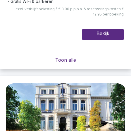
Gratis WiFi & parkeren
excl. verblijfsbelasting à € 3,00 p.p.p.n. & reserveringskosten €
12,95 per boeking
Bekijk
Toon alle