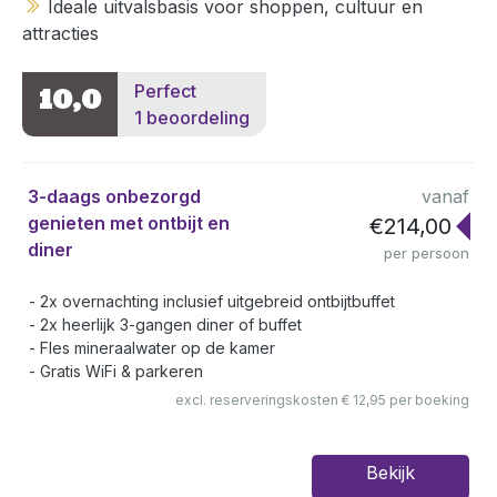
Ideale uitvalsbasis voor shoppen, cultuur en
attracties
Perfect
10,0
1 beoordeling
3-daags onbezorgd
vanaf
genieten met ontbijt en
€214,00
diner
per persoon
2x overnachting inclusief uitgebreid ontbijtbuffet
2x heerlijk 3-gangen diner of buffet
Fles mineraalwater op de kamer
Gratis WiFi & parkeren
excl. reserveringskosten € 12,95 per boeking
Bekijk