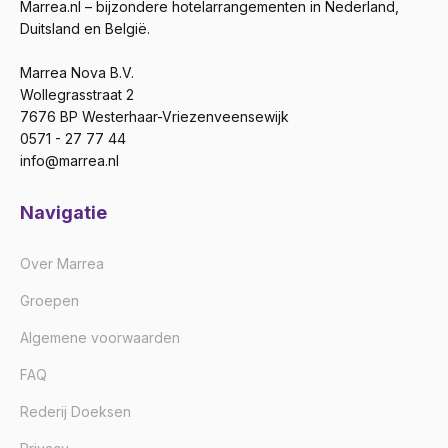
Marrea.nl – bijzondere hotelarrangementen in Nederland,
Duitsland en België.
Marrea Nova B.V.
Wollegrasstraat 2
7676 BP Westerhaar-Vriezenveensewijk
0571 - 27 77 44
info@marrea.nl
Navigatie
Over Marrea
Groepen
Algemene voorwaarden
FAQ
Rederij Doeksen