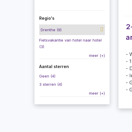
Regio's
2
Drenthe (9)
a
Fietsvakantie van hotel naar hotel
(3)
W
meer (+)
1
Aantal sterren
D
I
Geen (4)
G
3 sterren (4)
G
meer (+)