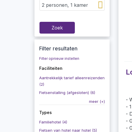
Zoek
Filter resultaten
Filter opnieuw instellen
Faciliteiten
L
Aantrekkelijk tarief alleenreizenden
(2)
Fietsenstalling (afgesloten) (6)
W
meer (+)
1
Types
D
G
Familiehotel (4)
G
Fietsen van hotel naar hotel (5)