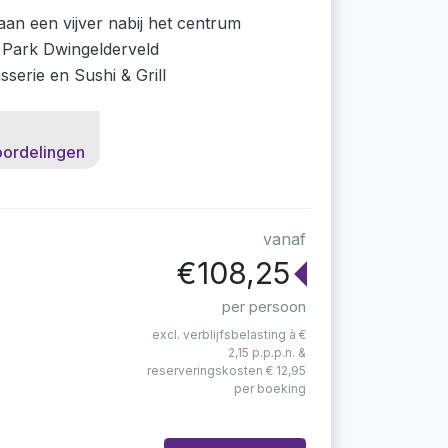
aan een vijver nabij het centrum
l Park Dwingelderveld
sserie en Sushi & Grill
oordelingen
vanaf
€108,25
per persoon
excl. verblijfsbelasting à €
2,15 p.p.p.n. &
reserveringskosten € 12,95
per boeking