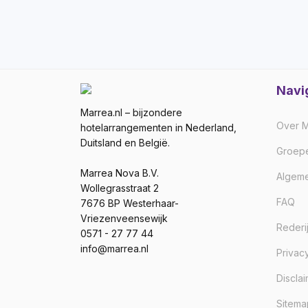
Navi
Marrea.nl – bijzondere
Over M
hotelarrangementen in Nederland,
Duitsland en België.
Groep
Marrea Nova B.V.
Algem
Wollegrasstraat 2
FAQ
7676 BP Westerhaar-
Vriezenveensewijk
Rederi
0571 - 27 77 44
info@marrea.nl
Privac
Discla
Sitema