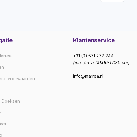
gatie
Klantenservice
arrea
+31 (0) 571 277 744
(ma t/m vr 09:00-17:30 uur)
en
info@marrea.nl
ene voorwaarden
j Doeksen
y
imer
p