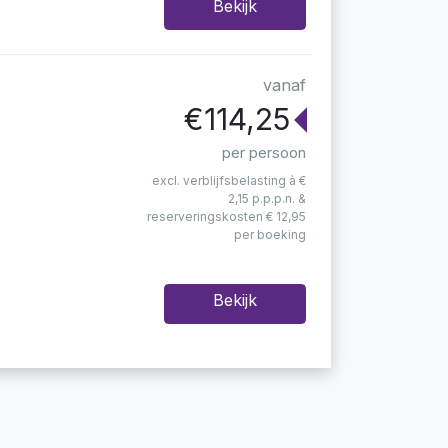
Bekijk
vanaf
€114,25
per persoon
excl. verblijfsbelasting à €
2,15 p.p.p.n. &
reserveringskosten € 12,95
per boeking
Bekijk