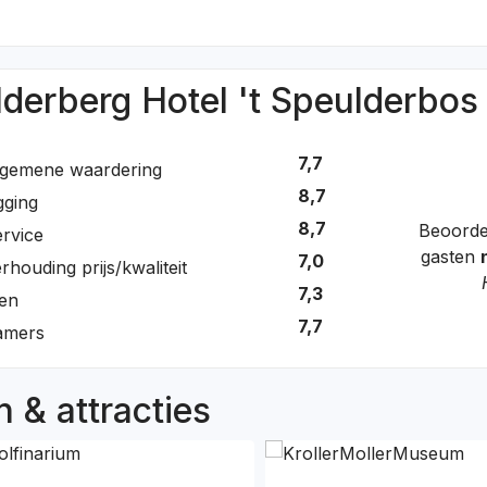
lderberg Hotel 't Speulderbos
7,7
lgemene waardering
8,7
gging
8,7
Beoorde
rvice
gasten
7,0
rhouding prijs/kwaliteit
7,3
en
7,7
amers
 & attracties