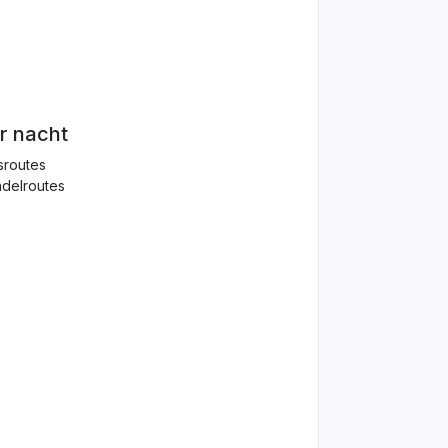
r nacht
sroutes
delroutes