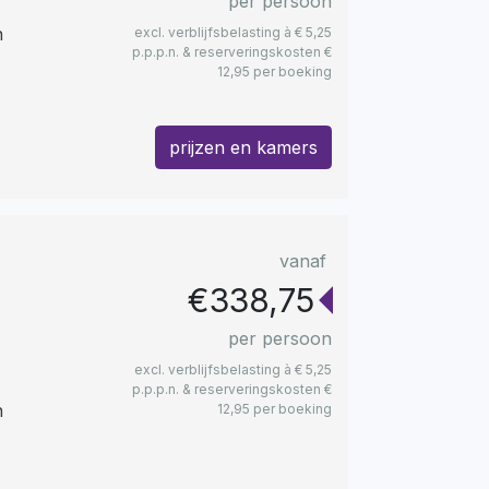
per persoon
n
excl. verblijfsbelasting à € 5,25
p.p.p.n. & reserveringskosten €
12,95 per boeking
prijzen en kamers
vanaf
€338,75
per persoon
excl. verblijfsbelasting à € 5,25
p.p.p.n. & reserveringskosten €
n
12,95 per boeking