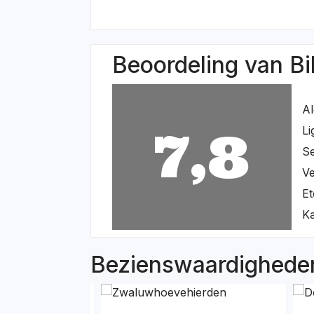
Beoordeling van Bi
A
7,8
Li
Se
Ve
Et
K
Bezienswaardigheden