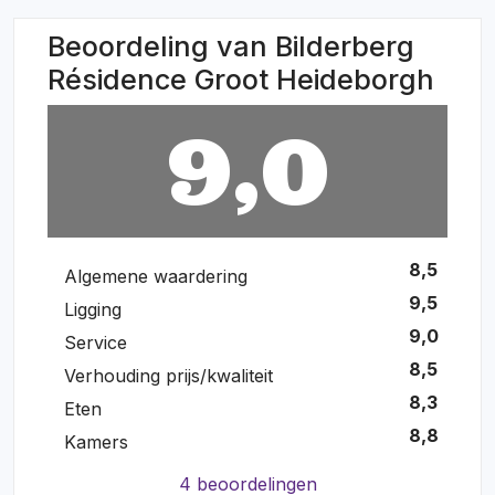
Beoordeling van Bilderberg
Résidence Groot Heideborgh
9,0
8,5
Algemene waardering
9,5
Ligging
9,0
Service
8,5
Verhouding prijs/kwaliteit
8,3
Eten
8,8
Kamers
4 beoordelingen