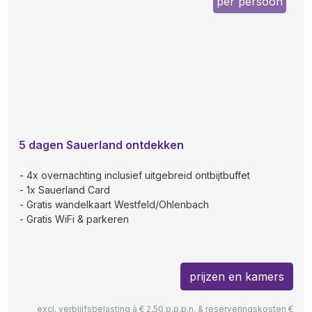
per persoon
Previous
Next
5 dagen Sauerland ontdekken
4x overnachting inclusief uitgebreid ontbijtbuffet
1x Sauerland Card
Gratis wandelkaart Westfeld/Ohlenbach
Gratis WiFi & parkeren
prijzen en kamers
excl. verblijfsbelasting à € 2,50 p.p.p.n. & reserveringskosten €