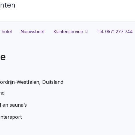
 hotel
Nieuwsbrief
Klantenservice
Tel. 0571 277 744
se
drijn-Westfalen, Duitsland
nd
 en sauna’s
intersport