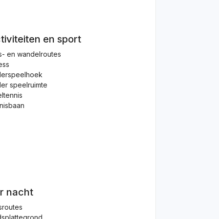
tiviteiten en sport
s- en wandelroutes
ess
derspeelhoek
er speelruimte
ltennis
nisbaan
r nacht
sroutes
splattegrond