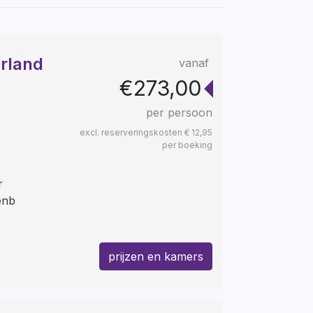
erland
vanaf
€273,00
per persoon
excl. reserveringskosten € 12,95
per boeking
r
enb
prijzen en kamers