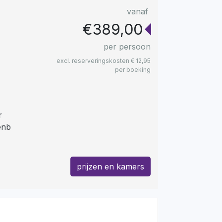
vanaf
€389,00
per persoon
excl. reserveringskosten € 12,95
per boeking
r
enb
prijzen en kamers