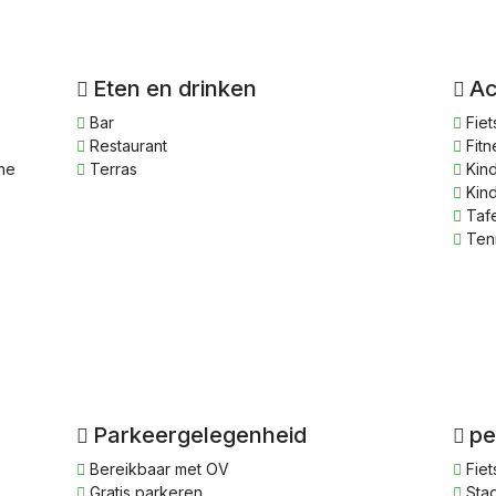
Eten en drinken
Ac
Bar
Fiet
Restaurant
Fitn
ene
Terras
Kin
Kind
Tafe
Ten
Parkeergelegenheid
pe
Bereikbaar met OV
Fiet
Gratis parkeren
Stad