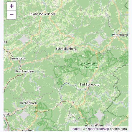
+
−
Leaflet
| ©
OpenStreetMap
contributors