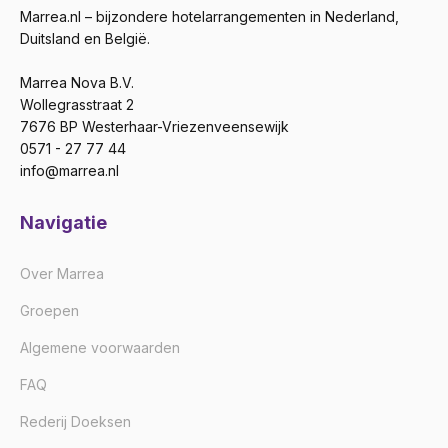
Marrea.nl – bijzondere hotelarrangementen in Nederland,
Duitsland en België.
Marrea Nova B.V.
Wollegrasstraat 2
7676 BP Westerhaar-Vriezenveensewijk
0571 - 27 77 44
info@marrea.nl
Navigatie
Over Marrea
Groepen
Algemene voorwaarden
FAQ
Rederij Doeksen