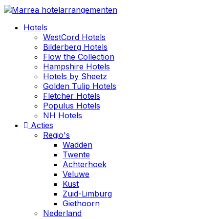
Hotels
WestCord Hotels
Bilderberg Hotels
Flow the Collection
Hampshire Hotels
Hotels by Sheetz
Golden Tulip Hotels
Fletcher Hotels
Populus Hotels
NH Hotels
Acties
Regio's
Wadden
Twente
Achterhoek
Veluwe
Kust
Zuid-Limburg
Giethoorn
Nederland