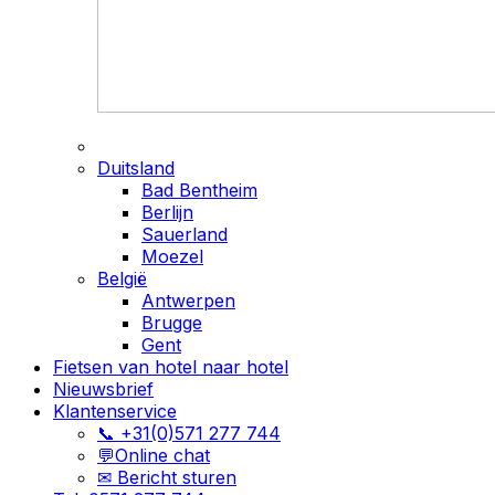
Duitsland
Bad Bentheim
Berlijn
Sauerland
Moezel
België
Antwerpen
Brugge
Gent
Fietsen van hotel naar hotel
Nieuwsbrief
Klantenservice
📞 +31(0)571 277 744
💬Online chat
✉ Bericht sturen