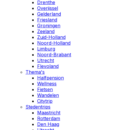
Drenthe
Overijssel
Gelderland
Friesland
Groningen
Zeeland
Zuid-Holland
Noord-Holland
Limburg
Noord-Brabant
Utrecht
Flevoland
Thema's
Halfpension
Wellness
Fietsen
Wandelen
Citytrip
Stedentrips
Maastricht
Rotterdam
Den Haag
Utrecht