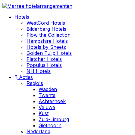
Hotels
WestCord Hotels
Bilderberg Hotels
Flow the Collection
Hampshire Hotels
Hotels by Sheetz
Golden Tulip Hotels
Fletcher Hotels
Populus Hotels
NH Hotels
Acties
Regio's
Wadden
Twente
Achterhoek
Veluwe
Kust
Zuid-Limburg
Giethoorn
Nederland