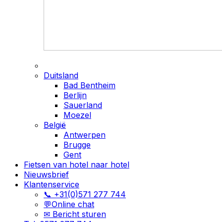
Duitsland
Bad Bentheim
Berlijn
Sauerland
Moezel
België
Antwerpen
Brugge
Gent
Fietsen van hotel naar hotel
Nieuwsbrief
Klantenservice
📞 +31(0)571 277 744
💬Online chat
✉ Bericht sturen