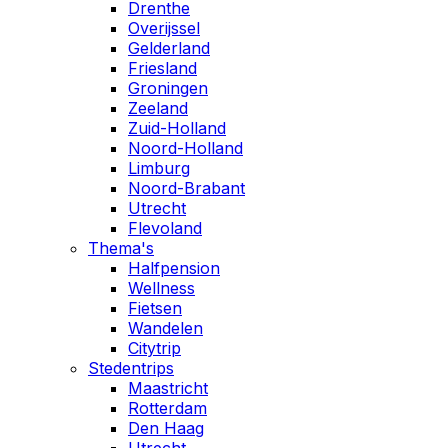
Drenthe
Overijssel
Gelderland
Friesland
Groningen
Zeeland
Zuid-Holland
Noord-Holland
Limburg
Noord-Brabant
Utrecht
Flevoland
Thema's
Halfpension
Wellness
Fietsen
Wandelen
Citytrip
Stedentrips
Maastricht
Rotterdam
Den Haag
Utrecht